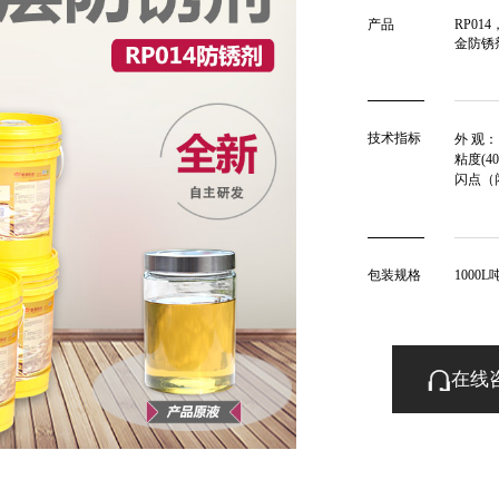
产品
RP0
金防锈
技术指标
外 观
粘度(40
闪点（闭
包装规格
1000L
在线