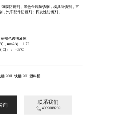
14，薄膜防锈剂，黑色金属防锈剂，模具防锈剂，五
剂，汽车配件防锈剂；挥发性防锈剂，
： 黄褐色透明液体
℃，mm2/s)： 1.72
口）： >62℃
吨桶 200L 铁桶 20L 塑料桶
联系我们
咨询
4009009239