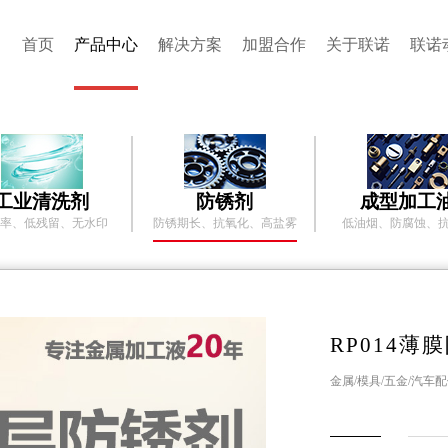
首页
产品中心
解决方案
加盟合作
关于联诺
联诺
工业清洗剂
防锈剂
成型加工
率、低残留、无水印
防锈期长、抗氧化、高盐雾
低油烟、防腐蚀、
RP014薄
金属/模具/五金/汽