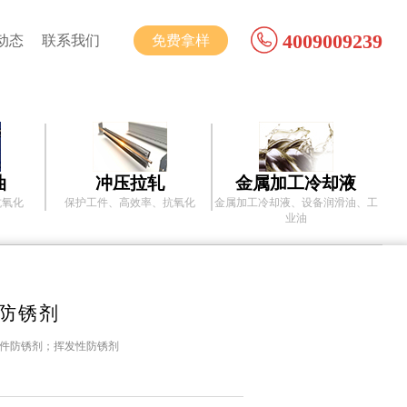
4009009239
免费拿样
动态
联系我们
油
冲压拉轧
金属加工冷却液
抗氧化
保护工件、高效率、抗氧化
金属加工冷却液、设备润滑油、工
业油
膜防锈剂
车配件防锈剂；挥发性防锈剂